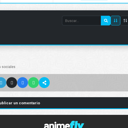
Search
episode
number
s sociales
ublicar un comentario