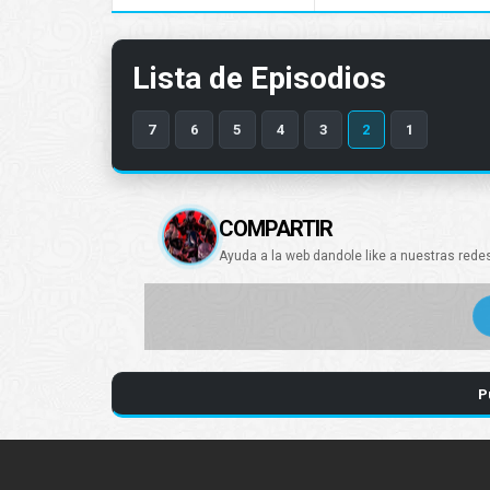
Lista de Episodios
7
6
5
4
3
2
1
COMPARTIR
Ayuda a la web dandole like a nuestras rede
P