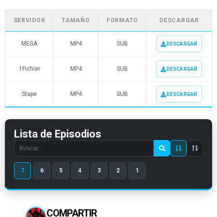
SERVIDOR
TAMAÑO
FORMATO
DESCARGAR
MEGA
MP4
SUB
DESCARGAR
1Fichier
MP4
SUB
DESCARGAR
Stape
MP4
SUB
DESCARGAR
Lista de Episodios
Search
episode
7
6
5
4
3
2
1
number
COMPARTIR