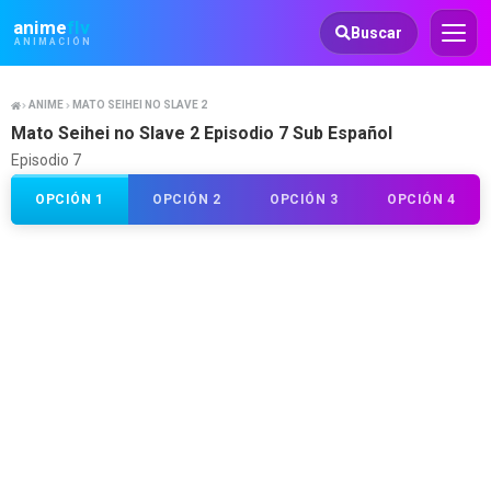
Animeflv
anime
flv
Buscar
ANIMACIÓN
ANIME
MATO SEIHEI NO SLAVE 2
Mato Seihei no Slave 2 Episodio 7 Sub Español
Episodio 7
OPCIÓN 1
OPCIÓN 2
OPCIÓN 3
OPCIÓN 4