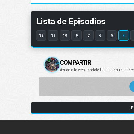
Lista de Episodios
12
11
10
9
7
6
5
4
COMPARTIR
Ayuda a la web dandole like a nuestras rede
P