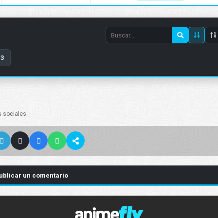
Search
episode
3
number
s sociales
ublicar un comentario