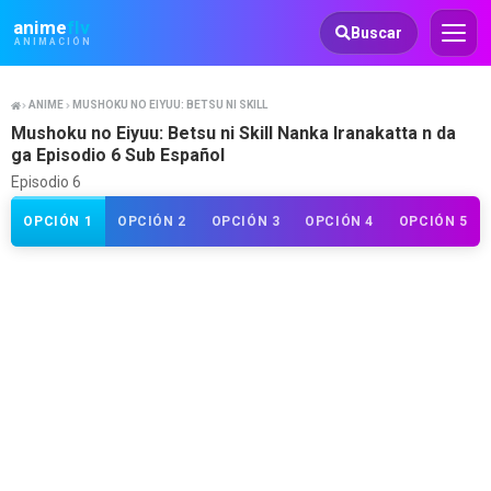
Animeflv
anime
flv
Buscar
ANIMACIÓN
ANIME
MUSHOKU NO EIYUU: BETSU NI SKILL NANKA IRANAKATTA N DA GA
Mushoku no Eiyuu: Betsu ni Skill Nanka Iranakatta n da
ga Episodio 6 Sub Español
Episodio 6
OPCIÓN 1
OPCIÓN 2
OPCIÓN 3
OPCIÓN 4
OPCIÓN 5