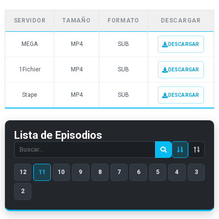
SERVIDOR
TAMAÑO
FORMATO
DESCARGAR
MEGA
MP4
SUB
DESCARGAR
1Fichier
MP4
SUB
DESCARGAR
Stape
MP4
SUB
DESCARGAR
Lista de Episodios
Search
episode
12
11
10
9
8
7
6
5
4
3
number
2