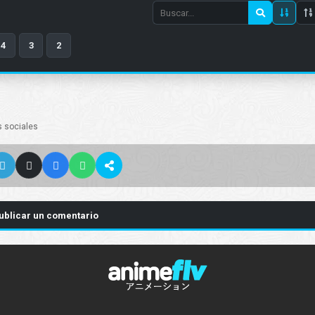
Search
episode
4
3
2
number
s sociales
ublicar un comentario