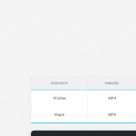
SERVIDOR
TAMAÑO
1Fichier
MP4
Stape
MP4