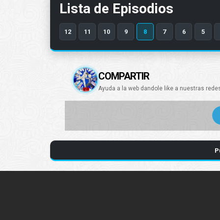
Lista de Episodios
12
11
10
9
8
7
6
5
COMPARTIR
Ayuda a la web dandole like a nuestras rede
P