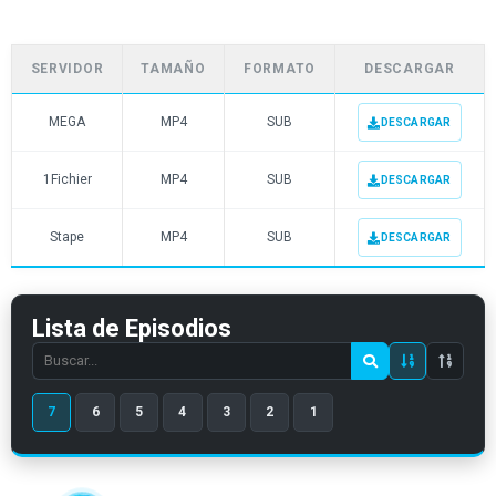
SERVIDOR
TAMAÑO
FORMATO
DESCARGAR
MEGA
MP4
SUB
DESCARGAR
1Fichier
MP4
SUB
DESCARGAR
Stape
MP4
SUB
DESCARGAR
Lista de Episodios
Search
episode
7
6
5
4
3
2
1
number