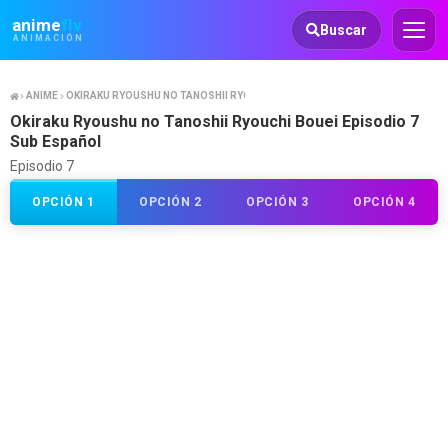
Animeflv
anime
flv
Buscar
ANIMACIÓN
ANIME
OKIRAKU RYOUSHU NO TANOSHII RYOUCHI BOUEI
Okiraku Ryoushu no Tanoshii Ryouchi Bouei Episodio 7
Sub Español
Episodio 7
OPCIÓN 1
OPCIÓN 2
OPCIÓN 3
OPCIÓN 4