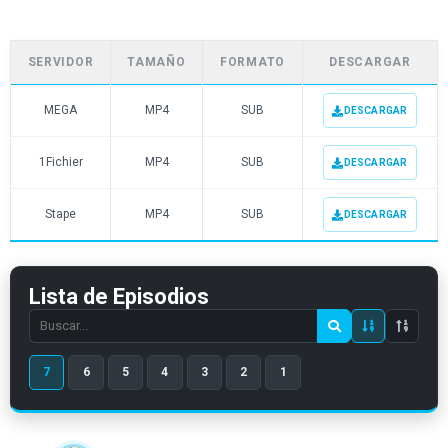
SERVIDOR
TAMAÑO
FORMATO
DESCARGAR
MEGA
MP4
SUB
DESCARGAR
1Fichier
MP4
SUB
DESCARGAR
Stape
MP4
SUB
DESCARGAR
Lista de Episodios
Search
episode
7
6
5
4
3
2
1
number