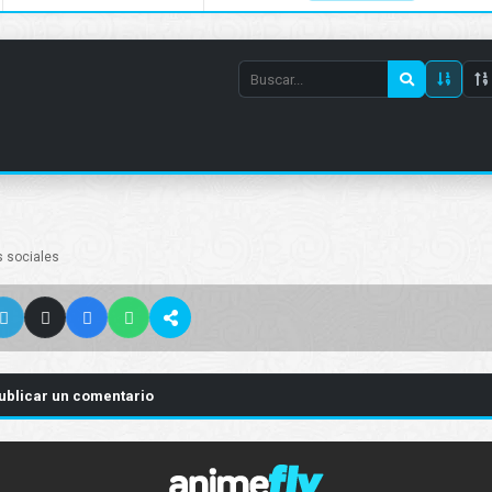
Search
episode
number
s sociales
ublicar un comentario