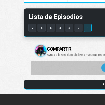
Lista de Episodios
7
6
5
4
3
2
1
COMPARTIR
Ayuda a la web dandole like a nuestras rede
P