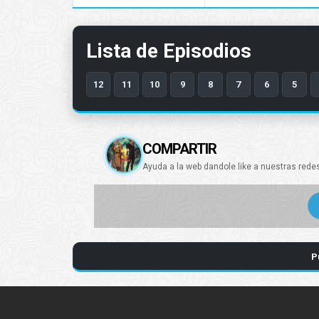
Lista de Episodios
12
11
10
9
8
7
6
5
COMPARTIR
Ayuda a la web dandole like a nuestras rede
P