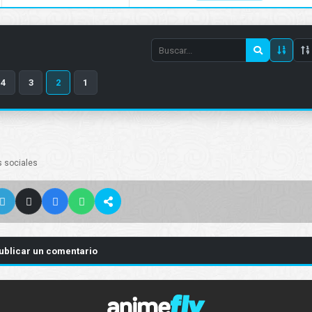
Search
episode
4
3
2
1
number
s sociales
ublicar un comentario