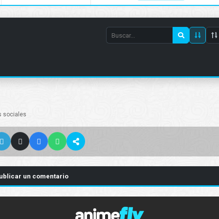
Search
episode
number
s sociales
ublicar un comentario