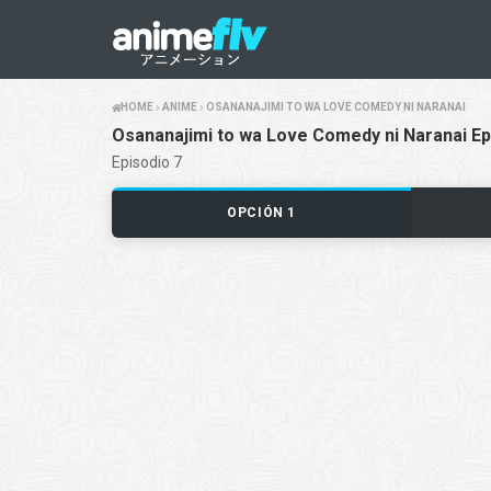
HOME
ANIME
OSANANAJIMI TO WA LOVE COMEDY NI NARANAI
Osananajimi to wa Love Comedy ni Naranai Ep
Episodio 7
OPCIÓN 1