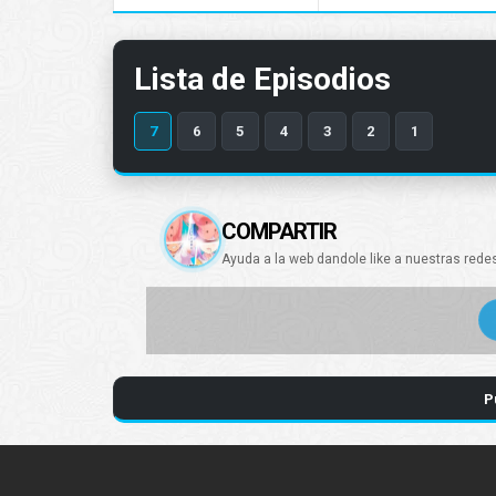
Lista de Episodios
7
6
5
4
3
2
1
COMPARTIR
Ayuda a la web dandole like a nuestras rede
P