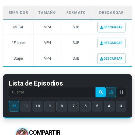
SERVIDOR
TAMAÑO
FORMATO
DESCARGAR
MEGA
MP4
SUB
DESCARGAR
1Fichier
MP4
SUB
DESCARGAR
Stape
MP4
SUB
DESCARGAR
Lista de Episodios
Search
episode
12
11
10
9
8
7
6
5
4
3
number
COMPARTIR