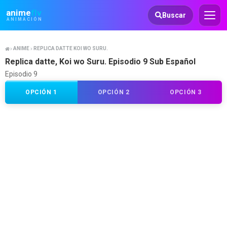
Animeflv
anime
flv
Buscar
ANIMACIÓN
ANIME
REPLICA DATTE KOI WO SURU.
Replica datte, Koi wo Suru. Episodio 9 Sub Español
Episodio 9
OPCIÓN 1
OPCIÓN 2
OPCIÓN 3