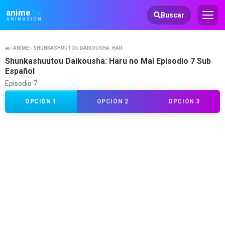
Animeflv
anime
flv
Buscar
ANIMACIÓN
ANIME
SHUNKASHUUTOU DAIKOUSHA: HARU NO MAI
Shunkashuutou Daikousha: Haru no Mai Episodio 7 Sub
Español
Episodio 7
OPCIÓN 1
OPCIÓN 2
OPCIÓN 3