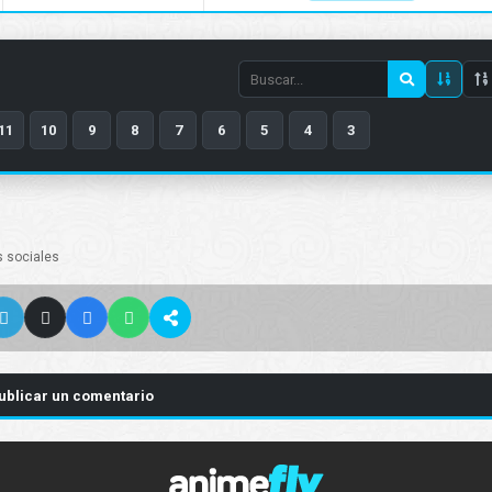
Search
episode
11
10
9
8
7
6
5
4
3
number
s sociales
ublicar un comentario