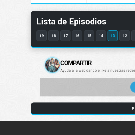
Lista de Episodios
19
18
17
16
15
14
13
12
COMPARTIR
Ayuda a la web dandole like a nuestras rede
P