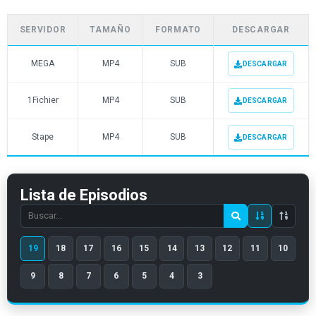
SERVIDOR
TAMAÑO
FORMATO
DESCARGAR
MEGA
MP4
SUB
DESCARGAR
1Fichier
MP4
SUB
DESCARGAR
Stape
MP4
SUB
DESCARGAR
Lista de Episodios
Search
episode
19
18
17
16
15
14
13
12
11
10
number
9
8
7
6
5
4
3