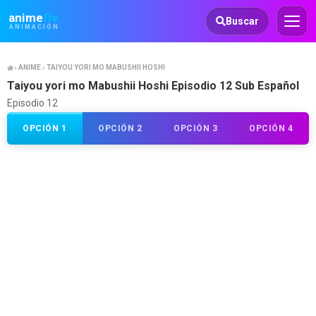
Animeflv
anime
flv
Buscar
ANIMACIÓN
ANIME
TAIYOU YORI MO MABUSHII HOSHI
Taiyou yori mo Mabushii Hoshi Episodio 12 Sub Español
Episodio 12
OPCIÓN 1
OPCIÓN 2
OPCIÓN 3
OPCIÓN 4