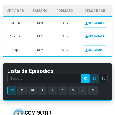
SERVIDOR
TAMAÑO
FORMATO
DESCARGAR
MEGA
MP4
SUB
DESCARGAR
1Fichier
MP4
SUB
DESCARGAR
Stape
MP4
SUB
DESCARGAR
Lista de Episodios
Search
episode
12
11
10
9
7
6
5
4
3
number
COMPARTIR