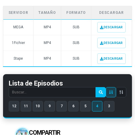
SERVIDOR
TAMAÑO
FORMATO
DESCARGAR
MEGA
MP4
SUB
DESCARGAR
1Fichier
MP4
SUB
DESCARGAR
Stape
MP4
SUB
DESCARGAR
Lista de Episodios
Search
episode
12
11
10
9
7
6
5
4
3
number
COMPARTIR