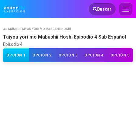
Animeflv
anime
flv
Buscar
ANIMACIÓN
ANIME
TAIYOU YORI MO MABUSHII HOSHI
Taiyou yori mo Mabushii Hoshi Episodio 4 Sub Español
Episodio 4
OPCIÓN 1
OPCIÓN 2
OPCIÓN 3
OPCIÓN 4
OPCIÓN 5