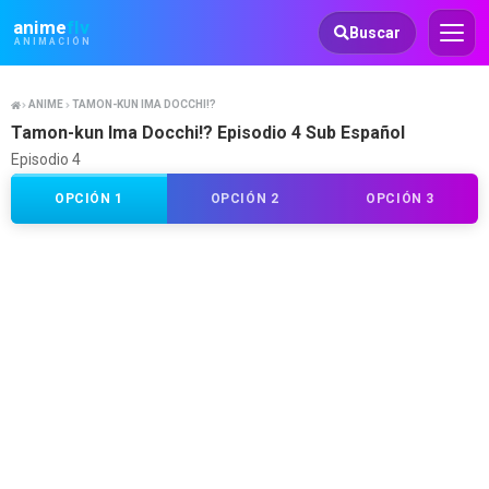
Animeflv
anime
flv
Buscar
ANIMACIÓN
ANIME
TAMON-KUN IMA DOCCHI!?
Tamon-kun Ima Docchi!? Episodio 4 Sub Español
Episodio 4
OPCIÓN 1
OPCIÓN 2
OPCIÓN 3