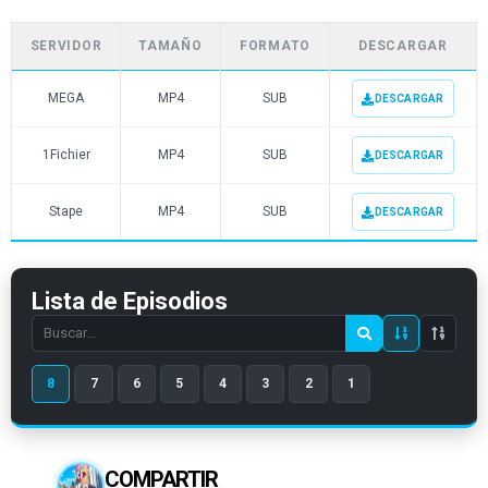
SERVIDOR
TAMAÑO
FORMATO
DESCARGAR
MEGA
MP4
SUB
DESCARGAR
1Fichier
MP4
SUB
DESCARGAR
Stape
MP4
SUB
DESCARGAR
Lista de Episodios
Search
episode
8
7
6
5
4
3
2
1
number
COMPARTIR