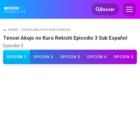
Animeflv
anime
flv
Buscar
ANIMACIÓN
ANIME
TENSEI AKUJO NO KURO REKISHI
Tensei Akujo no Kuro Rekishi Episodio 3 Sub Español
Episodio 3
OPCIÓN 1
OPCIÓN 2
OPCIÓN 3
OPCIÓN 4
OPCIÓN 5