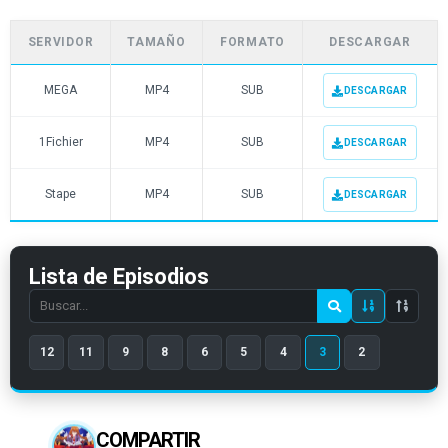
SERVIDOR
TAMAÑO
FORMATO
DESCARGAR
MEGA
MP4
SUB
DESCARGAR
1Fichier
MP4
SUB
DESCARGAR
Stape
MP4
SUB
DESCARGAR
Lista de Episodios
Search
episode
12
11
9
8
6
5
4
3
2
number
COMPARTIR