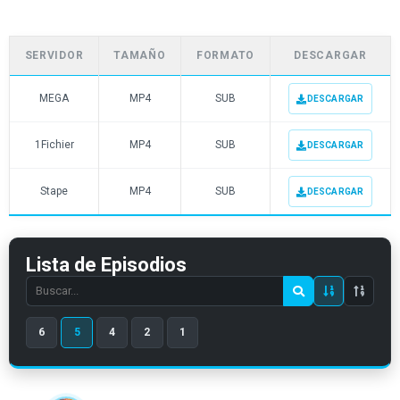
SERVIDOR
TAMAÑO
FORMATO
DESCARGAR
MEGA
MP4
SUB
DESCARGAR
1Fichier
MP4
SUB
DESCARGAR
Stape
MP4
SUB
DESCARGAR
Lista de Episodios
Search
episode
6
5
4
2
1
number