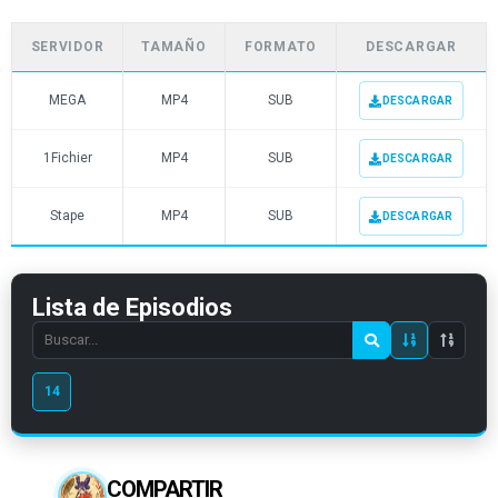
SERVIDOR
TAMAÑO
FORMATO
DESCARGAR
MEGA
MP4
SUB
DESCARGAR
1Fichier
MP4
SUB
DESCARGAR
Stape
MP4
SUB
DESCARGAR
Lista de Episodios
Search
episode
14
number
COMPARTIR