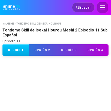
Animeflv
anime
flv
Buscar
ANIMACIÓN
ANIME
TONDEMO SKILL DE ISEKAI HOUROU MESHI 2
Tondemo Skill de Isekai Hourou Meshi 2 Episodio 11 Sub
Español
Episodio 11
OPCIÓN 1
OPCIÓN 2
OPCIÓN 3
OPCIÓN 4