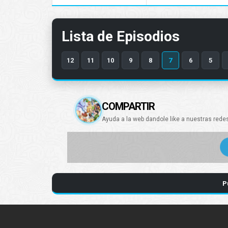
Lista de Episodios
12
11
10
9
8
7
6
5
COMPARTIR
Ayuda a la web dandole like a nuestras rede
P