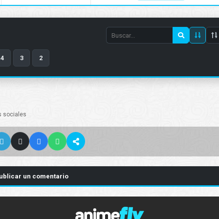
Search
episode
4
3
2
number
s sociales
ublicar un comentario