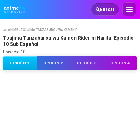
Animeflv
anime
flv
Buscar
ANIMACIÓN
ANIME
TOUJIMA TANZABUROU WA KAMEN RIDER NI NARITAI
Toujima Tanzaburou wa Kamen Rider ni Naritai Episodio
10 Sub Español
Episodio 10
OPCIÓN 1
OPCIÓN 2
OPCIÓN 3
OPCIÓN 4