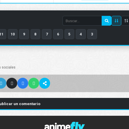
Search
episode
11
10
9
8
7
6
5
4
3
number
s sociales
ublicar un comentario