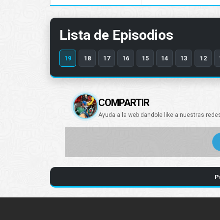
Lista de Episodios
19
18
17
16
15
14
13
12
COMPARTIR
Ayuda a la web dandole like a nuestras rede
P