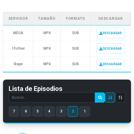
SERVIDOR
TAMAÑO
FORMATO
DESCARGAR
MEGA
MP4
SUB
DESCARGAR
1Fichier
MP4
SUB
DESCARGAR
Stape
MP4
SUB
DESCARGAR
Lista de Episodios
Search
episode
7
6
5
4
3
2
1
number