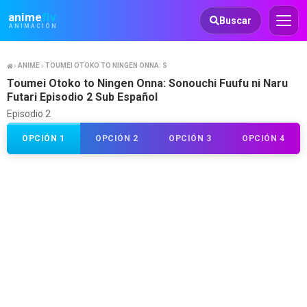
Animeflv
anime
flv
Buscar
ANIMACIÓN
ANIME
TOUMEI OTOKO TO NINGEN ONNA: SONOUCHI FUUFU NI NARU FUTARI
Toumei Otoko to Ningen Onna: Sonouchi Fuufu ni Naru
Futari Episodio 2 Sub Español
Episodio 2
OPCIÓN 1
OPCIÓN 2
OPCIÓN 3
OPCIÓN 4