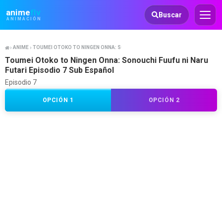
Animeflv
anime
flv
Buscar
ANIMACIÓN
ANIME
TOUMEI OTOKO TO NINGEN ONNA: SONOUCHI FUUFU NI NARU FUTARI
Toumei Otoko to Ningen Onna: Sonouchi Fuufu ni Naru
Futari Episodio 7 Sub Español
Episodio 7
OPCIÓN 1
OPCIÓN 2