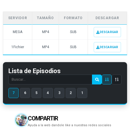
SERVIDOR
TAMAÑO
FORMATO
DESCARGAR
MEGA
MP4
SUB
DESCARGAR
1Fichier
MP4
SUB
DESCARGAR
Lista de Episodios
Search
episode
7
6
5
4
3
2
1
number
COMPARTIR
Ayuda a la web dandole like a nuestras redes sociales