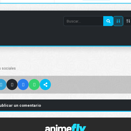
Search
episode
number
s sociales
ublicar un comentario