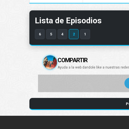
Lista de Episodios
6
5
4
2
1
COMPARTIR
Ayuda a la web dandole like a nuestras rede
P