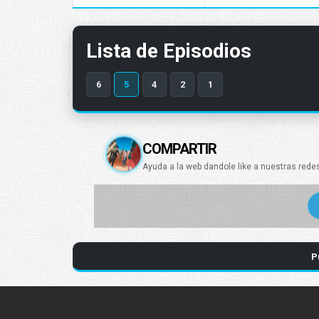
Lista de Episodios
6
5
4
2
1
COMPARTIR
Ayuda a la web dandole like a nuestras rede
P