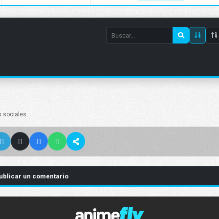
Search
episode
number
s sociales
ublicar un comentario