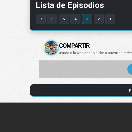
Lista de Episodios
7
6
5
4
3
2
1
COMPARTIR
Ayuda a la web dandole like a nuestras rede
P