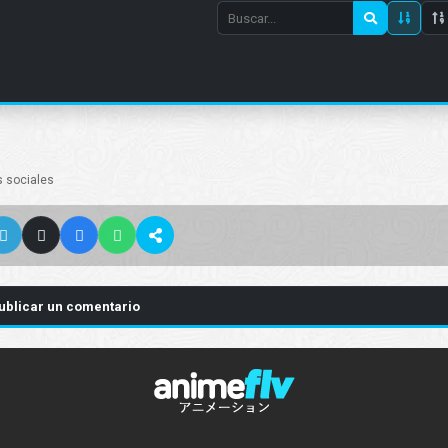
Search
episode
number
s sociales
ublicar un comentario