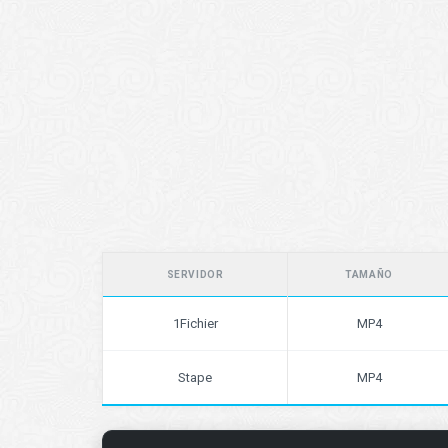
SERVIDOR
TAMAÑO
1Fichier
MP4
Stape
MP4