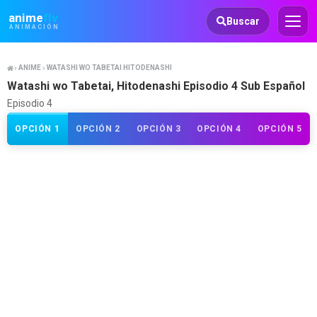
Animeflv
anime
flv
Buscar
ANIMACIÓN
ANIME
WATASHI WO TABETAI HITODENASHI
Watashi wo Tabetai, Hitodenashi Episodio 4 Sub Español
Episodio 4
OPCIÓN 1
OPCIÓN 2
OPCIÓN 3
OPCIÓN 4
OPCIÓN 5