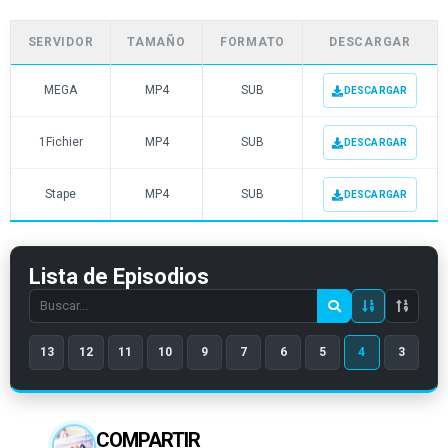
SERVIDOR
TAMAÑO
FORMATO
DESCARGAR
MEGA
MP4
SUB
DESCARGAR
1Fichier
MP4
SUB
DESCARGAR
Stape
MP4
SUB
DESCARGAR
Lista de Episodios
Search
episode
13
12
11
10
9
7
6
5
4
3
number
COMPARTIR