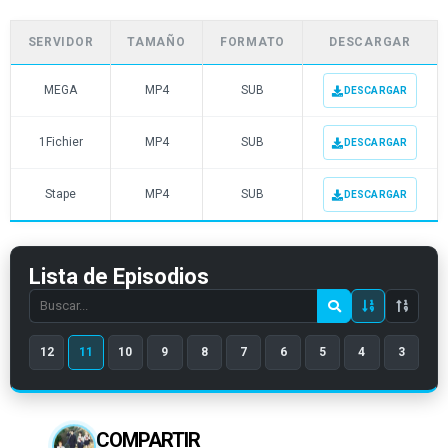
SERVIDOR
TAMAÑO
FORMATO
DESCARGAR
MEGA
MP4
SUB
DESCARGAR
1Fichier
MP4
SUB
DESCARGAR
Stape
MP4
SUB
DESCARGAR
Lista de Episodios
Search
episode
12
11
10
9
8
7
6
5
4
3
number
COMPARTIR