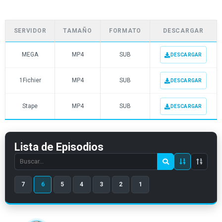
SERVIDOR
TAMAÑO
FORMATO
DESCARGAR
MEGA
MP4
SUB
DESCARGAR
1Fichier
MP4
SUB
DESCARGAR
Stape
MP4
SUB
DESCARGAR
Lista de Episodios
Search
episode
7
6
5
4
3
2
1
number