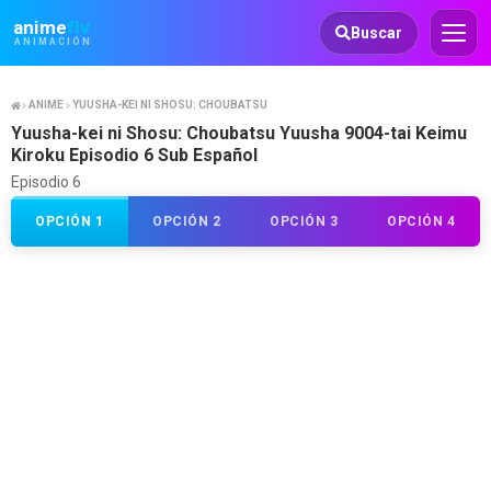
Animeflv
anime
flv
Buscar
ANIMACIÓN
ANIME
YUUSHA-KEI NI SHOSU: CHOUBATSU YUUSHA 9004-TAI KEIMU KIROKU
Yuusha-kei ni Shosu: Choubatsu Yuusha 9004-tai Keimu
Kiroku Episodio 6 Sub Español
Episodio 6
OPCIÓN 1
OPCIÓN 2
OPCIÓN 3
OPCIÓN 4