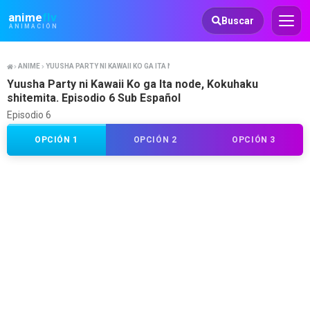
Animeflv
anime
flv
Buscar
ANIMACIÓN
ANIME
YUUSHA PARTY NI KAWAII KO GA ITA NODE KOKUHAKU SHITEMITA.
Yuusha Party ni Kawaii Ko ga Ita node, Kokuhaku
shitemita. Episodio 6 Sub Español
Episodio 6
OPCIÓN 1
OPCIÓN 2
OPCIÓN 3