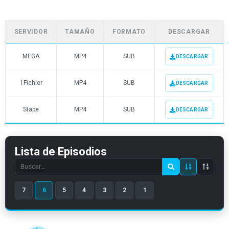
SERVIDOR
TAMAÑO
FORMATO
DESCARGAR
MEGA
MP4
SUB
DESCARGAR
1Fichier
MP4
SUB
DESCARGAR
Stape
MP4
SUB
DESCARGAR
Lista de Episodios
Search
episode
7
6
5
4
3
2
1
number