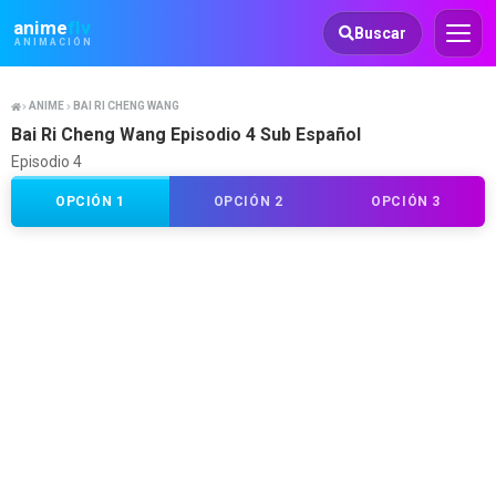
Animeflv
anime
flv
Buscar
ANIMACIÓN
ANIME
BAI RI CHENG WANG
Bai Ri Cheng Wang Episodio 4 Sub Español
Episodio 4
OPCIÓN 1
OPCIÓN 2
OPCIÓN 3