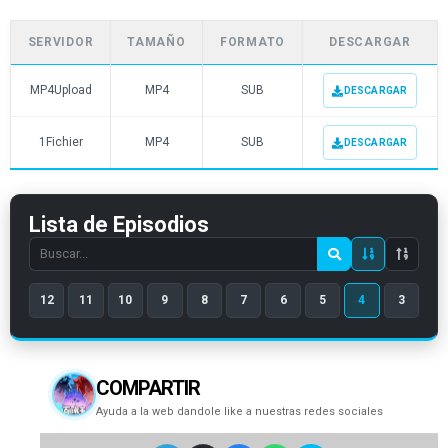
SERVIDOR
TAMAÑO
FORMATO
DESCARGAR
MP4Upload
MP4
SUB
DESCARGAR
1Fichier
MP4
SUB
DESCARGAR
Lista de Episodios
Search
episode
12
11
10
9
8
7
6
5
4
3
number
COMPARTIR
Ayuda a la web dandole like a nuestras redes sociales