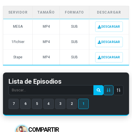
SERVIDOR
TAMAÑO
FORMATO
DESCARGAR
MEGA
MP4
SUB
DESCARGAR
1Fichier
MP4
SUB
DESCARGAR
Stape
MP4
SUB
DESCARGAR
Lista de Episodios
Search
episode
7
6
5
4
3
2
1
number
COMPARTIR