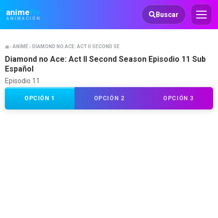
Animeflv
anime
flv
Buscar
ANIMACIÓN
ANIME
DIAMOND NO ACE: ACT II SECOND SEASON
Diamond no Ace: Act II Second Season Episodio 11 Sub
Español
Episodio 11
OPCIÓN 1
OPCIÓN 2
OPCIÓN 3