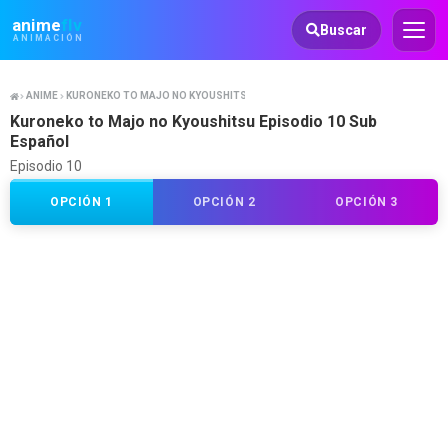
Animeflv
anime
flv
Buscar
ANIMACIÓN
ANIME
KURONEKO TO MAJO NO KYOUSHITSU
Kuroneko to Majo no Kyoushitsu Episodio 10 Sub
Español
Episodio 10
OPCIÓN 1
OPCIÓN 2
OPCIÓN 3