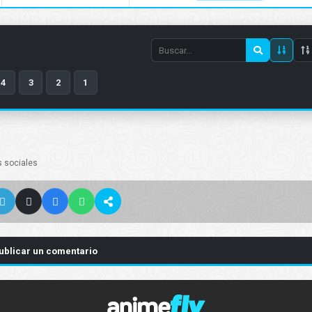
Search
episode
4
3
2
1
number
s sociales
ublicar un comentario