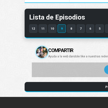
Lista de Episodios
12
11
10
9
8
7
6
5
COMPARTIR
Ayuda a la web dandole like a nuestras rede
P