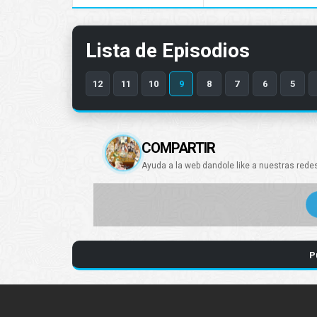
Lista de Episodios
12
11
10
9
8
7
6
5
COMPARTIR
Ayuda a la web dandole like a nuestras rede
P