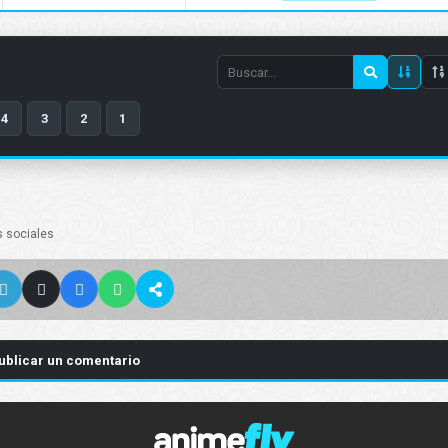
Search
episode
4
3
2
1
number
s sociales
ublicar un comentario