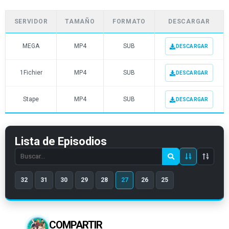
SERVIDOR
TAMAÑO
FORMATO
DESCARGAR
MEGA
MP4
SUB
DESCARGAR
1Fichier
MP4
SUB
DESCARGAR
Stape
MP4
SUB
DESCARGAR
Lista de Episodios
Search
episode
32
31
30
29
28
27
26
25
number
COMPARTIR