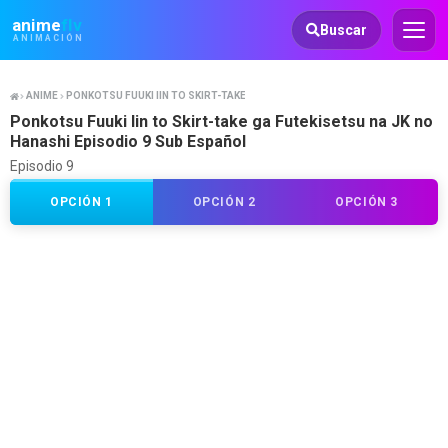
Animeflv
anime
flv
Buscar
ANIMACIÓN
ANIME
PONKOTSU FUUKI IIN TO SKIRT-TAKE GA FUTEKISETSU NA JK NO HANASHI
Ponkotsu Fuuki Iin to Skirt-take ga Futekisetsu na JK no
Hanashi Episodio 9 Sub Español
Episodio 9
OPCIÓN 1
OPCIÓN 2
OPCIÓN 3