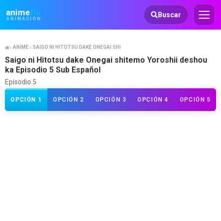
Animeflv
anime
flv
Buscar
ANIMACIÓN
ANIME
SAIGO NI HITOTSU DAKE ONEGAI SHITEMO YOROSHII DESHOU KA
Saigo ni Hitotsu dake Onegai shitemo Yoroshii deshou
ka Episodio 5 Sub Español
Episodio 5
OPCIÓN 1
OPCIÓN 2
OPCIÓN 3
OPCIÓN 4
OPCIÓN 5