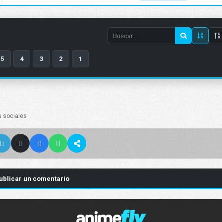
Search
episode
5
4
3
2
1
number
s sociales
ublicar un comentario