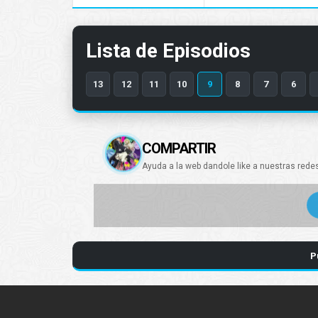
Lista de Episodios
13
12
11
10
9
8
7
6
COMPARTIR
Ayuda a la web dandole like a nuestras rede
P