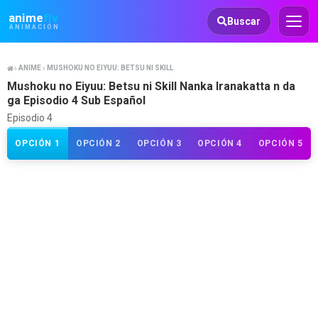
Animeflv
anime
flv
Buscar
ANIMACIÓN
ANIME
MUSHOKU NO EIYUU: BETSU NI SKILL NANKA IRANAKATTA N DA GA
Mushoku no Eiyuu: Betsu ni Skill Nanka Iranakatta n da
ga Episodio 4 Sub Español
Episodio 4
OPCIÓN 1
OPCIÓN 2
OPCIÓN 3
OPCIÓN 4
OPCIÓN 5