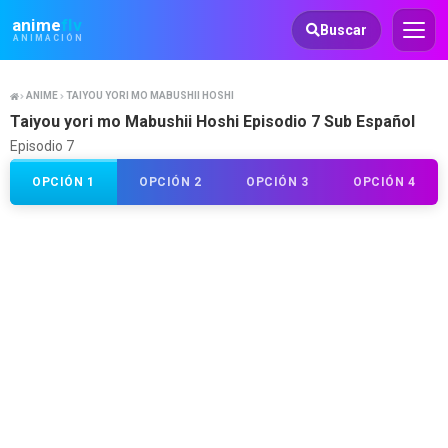
Animeflv
anime
flv
Buscar
ANIMACIÓN
ANIME
TAIYOU YORI MO MABUSHII HOSHI
Taiyou yori mo Mabushii Hoshi Episodio 7 Sub Español
Episodio 7
OPCIÓN 1
OPCIÓN 2
OPCIÓN 3
OPCIÓN 4