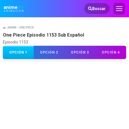
Animeflv
anime
flv
Buscar
ANIMACIÓN
ANIME
ONE PIECE
One Piece Episodio 1153 Sub Español
Episodio 1153
OPCIÓN 1
OPCIÓN 2
OPCIÓN 3
OPCIÓN 4