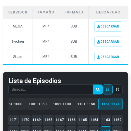
SERVIDOR
TAMAÑO
FORMATO
DESCARGAR
MEGA
MP4
SUB
DESCARGAR
1Fichier
MP4
SUB
DESCARGAR
Stape
MP4
SUB
DESCARGAR
Lista de Episodios
Search
episode
number
951-1000
1001-1050
1051-1100
1101-1150
1151-1171
1171
1170
1169
1168
1167
1166
1165
1164
1163
1162