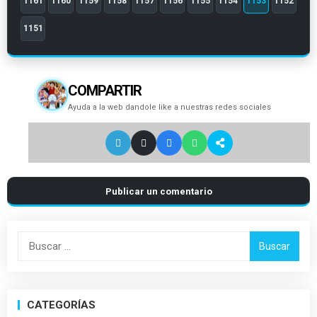
1161
1160
1159
1158
1157
1156
1155
1154
1153
1152
1151
COMPARTIR
Ayuda a la web dandole like a nuestras redes sociales
Publicar un comentario
Buscar:
CATEGORÍAS