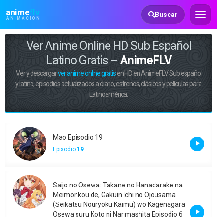
Animeflv
anime
flv
Buscar
ANIMACIÓN
Ver Anime Online HD Sub Español
Latino Gratis –
AnimeFLV
Ver y descargar
ver anime online gratis
en HD en AnimeFLV. Sub español
y latino, episodios actualizados a diario, estrenos, clásicos y películas para
Latinoamérica.
Mao Episodio 19
Episodio
19
Saijo no Osewa: Takane no Hanadarake na
Meimonkou de, Gakuin Ichi no Ojousama
(Seikatsu Nouryoku Kaimu) wo Kagenagara
Osewa suru Koto ni Narimashita Episodio 6