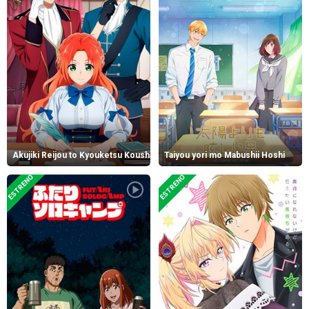
Akujiki Reijou to Kyouketsu Koushaku
Taiyou yori mo Mabushii Hoshi
ESTRENO
ESTRENO