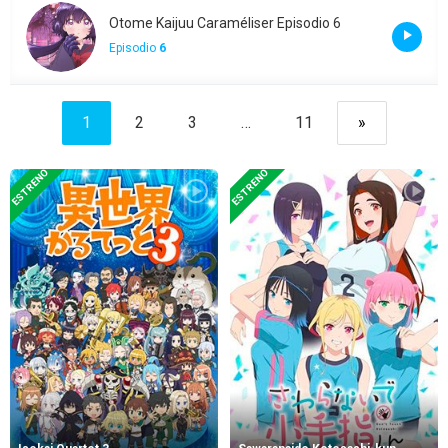
Otome Kaijuu Caraméliser Episodio 6
Episodio
6
1
2
3
…
11
»
ESTRENO
ESTRENO