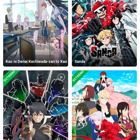
Kao ni Denai Kashiwada-san to Kao ni Deru Oota-kun
Sanda
ESTRENO
ESTRENO