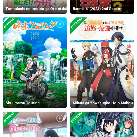
Tomodachi no Imouto ga Ore ni dake Uzai
Ranma ½ (2024) 2nd Season
ESTRENO
ESTRENO
Shuumatsu Touring
Mikata ga Yowasugite Hojo Mahou
ESTRENO
ESTRENO