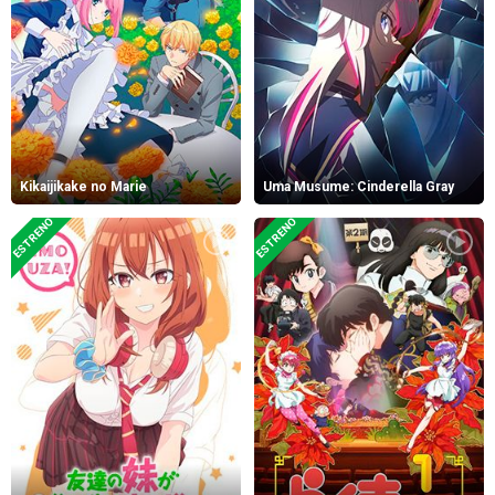
Kikaijikake no Marie
Uma Musume: Cinderella Gray
ESTRENO
ESTRENO