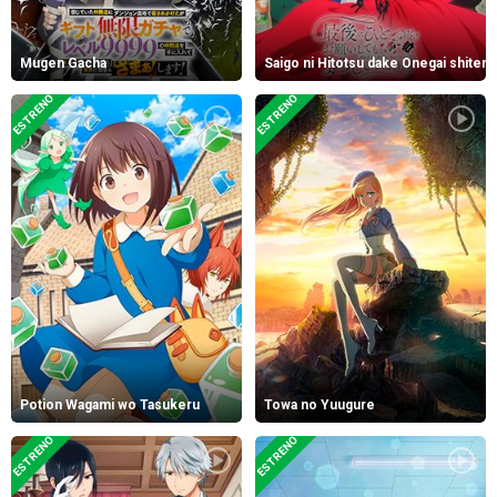
Mugen Gacha
Saigo ni Hitotsu dake Onegai shitem
ESTRENO
ESTRENO
Potion Wagami wo Tasukeru
Towa no Yuugure
ESTRENO
ESTRENO