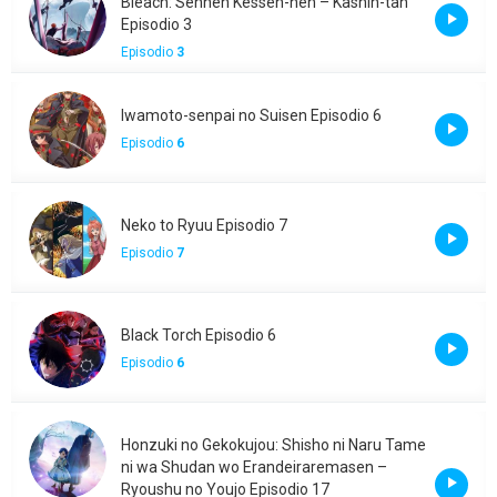
Bleach: Sennen Kessen-hen – Kashin-tan
Episodio 3
Episodio
3
Iwamoto-senpai no Suisen Episodio 6
Episodio
6
Neko to Ryuu Episodio 7
Episodio
7
Black Torch Episodio 6
Episodio
6
Honzuki no Gekokujou: Shisho ni Naru Tame
ni wa Shudan wo Erandeiraremasen –
Ryoushu no Youjo Episodio 17