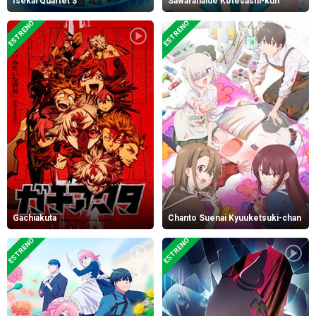
Isekai Quartet 3
Sawaranaide Kotesashi-kun
ESTRENO
ESTRENO
Gachiakuta
Chanto Suenai Kyuuketsuki-chan
ESTRENO
ESTRENO